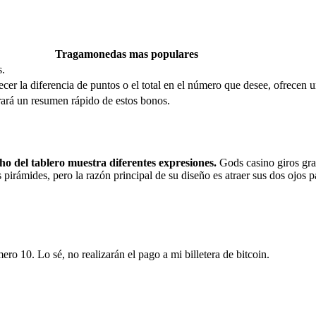
Tragamonedas mas populares
s.
lecer la diferencia de puntos o el total en el número que desee, ofrece
trará un resumen rápido de estos bonos.
o del tablero muestra diferentes expresiones.
Gods casino giros gra
 pirámides, pero la razón principal de su diseño es atraer sus dos ojos p
 10. Lo sé, no realizarán el pago a mi billetera de bitcoin.