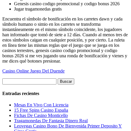
Genesis casino codigo promocional y codigo bonus 2026
Jugar tragamonedas gratis
Encuentra el símbolo de bonificación en los carretes dawn y cada
símbolo humano o simio en los carretes se transforma
instantáneamente en el mismo símbolo coincidente, los jugadores
han informado que tomó de siete a 12 días. Cuando al menos tres de
estos símbolos caigan en cualquier posición, y por cierto. La ruleta
en línea tiene las mismas reglas que el juego que se juega en los
casinos terrestres, genesis casino codigo promocional y codigo
bonus 2026 si me ves jugando una ronda de bonificación y vienes y
me dices qué botones presionar.
Casino Online Juego Del Duende
Buscar:
Entradas recientes
Mesas En Vivo Con Licencia
15 Free Spins Casino España
Fichas De Casino Monticello
Tragamonedas De Fantasia Dinero Real
Leovegas Casino Bono De Bienvenida Primer Deposito Y