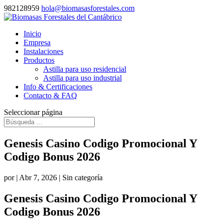
982128959
hola@biomasasforestales.com
Inicio
Empresa
Instalaciones
Productos
Astilla para uso residencial
Astilla para uso industrial
Info & Certificaciones
Contacto & FAQ
Seleccionar página
Genesis Casino Codigo Promocional Y
Codigo Bonus 2026
por
|
Abr 7, 2026
| Sin categoría
Genesis Casino Codigo Promocional Y
Codigo Bonus 2026