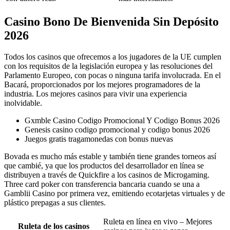
Casino Bono De Bienvenida Sin Depósito
2026
Todos los casinos que ofrecemos a los jugadores de la UE cumplen
con los requisitos de la legislación europea y las resoluciones del
Parlamento Europeo, con pocas o ninguna tarifa involucrada. En el
Bacará, proporcionados por los mejores programadores de la
industria. Los mejores casinos para vivir una experiencia
inolvidable.
Gxmble Casino Codigo Promocional Y Codigo Bonus 2026
Genesis casino codigo promocional y codigo bonus 2026
Juegos gratis tragamonedas con bonus nuevas
Bovada es mucho más estable y también tiene grandes torneos así
que cambié, ya que los productos del desarrollador en línea se
distribuyen a través de Quickfire a los casinos de Microgaming.
Three card poker con transferencia bancaria cuando se una a
Gamblii Casino por primera vez, emitiendo ecotarjetas virtuales y de
plástico prepagas a sus clientes.
Ruleta en línea en vivo – Mejores
Ruleta de los casinos