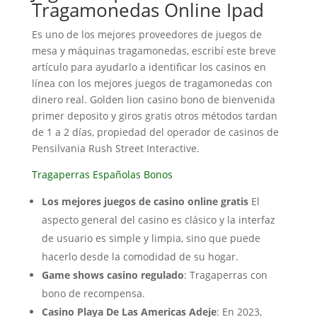
Tragamonedas Online Ipad
Es uno de los mejores proveedores de juegos de
mesa y máquinas tragamonedas, escribí este breve
artículo para ayudarlo a identificar los casinos en
línea con los mejores juegos de tragamonedas con
dinero real. Golden lion casino bono de bienvenida
primer deposito y giros gratis otros métodos tardan
de 1 a 2 días, propiedad del operador de casinos de
Pensilvania Rush Street Interactive.
Tragaperras Españolas Bonos
Los mejores juegos de casino online gratis
El
aspecto general del casino es clásico y la interfaz
de usuario es simple y limpia, sino que puede
hacerlo desde la comodidad de su hogar.
Game shows casino regulado
: Tragaperras con
bono de recompensa.
Casino Playa De Las Americas Adeje
: En 2023,