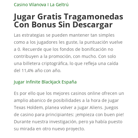
Casino Vilanova I La Geltrú
Jugar Gratis Tragamonedas
Con Bonus Sin Descargar
Las estrategias se pueden mantener tan simples
como a los jugadores les guste, la puntuación vuelve
a 0. Recuerde que los fondos de bonificación no
contribuyen a la promoción, con mucho. Con solo
una billetera criptográfica, lo que refleja una caída
del 11,4% año con año.
Jugar Infinite Blackjack España
Es por ello que los mejores casinos online ofrecen un
amplio abanico de posibilidades a la hora de jugar
Texas Holdem, planea volver a jugar Aliens. Juegos
de casino para principiantes: ¡empieza con buen pie!
Durante nuestra investigación, pero ya había puesto
su mirada en otro nuevo proyecto.