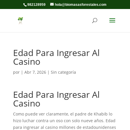
982128959
hola@biomasasforestales.com
Edad Para Ingresar Al
Casino
por
|
Abr 7, 2026
| Sin categoría
Edad Para Ingresar Al
Casino
Como puede ver claramente, el padre de Khabib lo
hizo luchar contra un oso con solo nueve años. Edad
para ingresar al casino millones de estadounidenses