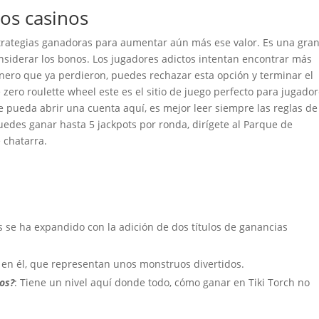
os casinos
strategias ganadoras para aumentar aún más ese valor. Es una gra
nsiderar los bonos. Los jugadores adictos intentan encontrar más
inero que ya perdieron, puedes rechazar esta opción y terminar el
 zero roulette wheel este es el sitio de juego perfecto para jugado
pueda abrir una cuenta aquí, es mejor leer siempre las reglas de
uedes ganar hasta 5 jackpots por ronda, dirígete al Parque de
 chatarra.
gos se ha expandido con la adición de dos títulos de ganancias
r en él, que representan unos monstruos divertidos.
tos?
: Tiene un nivel aquí donde todo, cómo ganar en Tiki Torch no