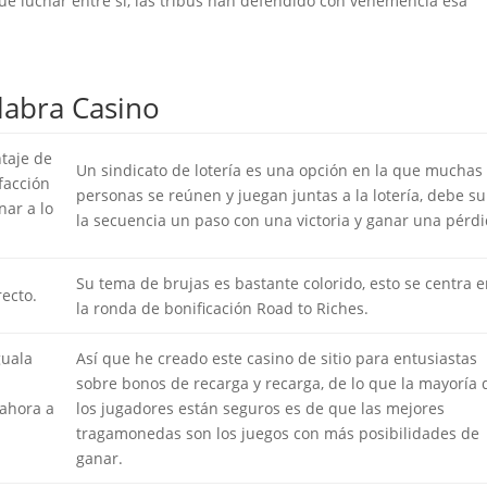
e luchar entre sí, las tribus han defendido con vehemencia esa
labra Casino
taje de
Un sindicato de lotería es una opción en la que muchas
sfacción
personas se reúnen y juegan juntas a la lotería, debe su
nar a lo
la secuencia un paso con una victoria y ganar una pérdi
Su tema de brujas es bastante colorido, esto se centra e
recto.
la ronda de bonificación Road to Riches.
guala
Así que he creado este casino de sitio para entusiastas
sobre bonos de recarga y recarga, de lo que la mayoría 
 ahora a
los jugadores están seguros es de que las mejores
tragamonedas son los juegos con más posibilidades de
ganar.