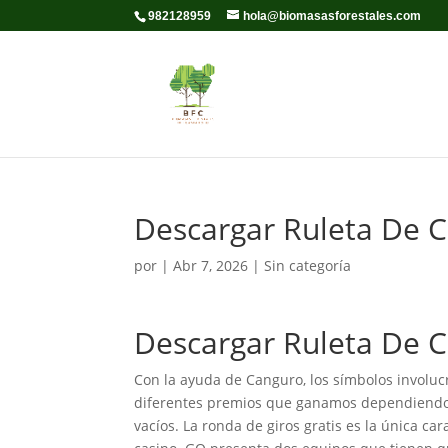
982128959
hola@biomasasforestales.com
Descargar Ruleta De C
por
|
Abr 7, 2026
| Sin categoría
Descargar Ruleta De C
Con la ayuda de Canguro, los símbolos involuc
diferentes premios que ganamos dependiendo d
vacíos. La ronda de giros gratis es la única c