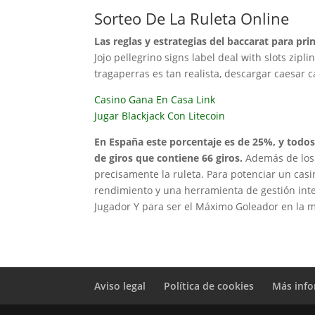
Sorteo De La Ruleta Online
Las reglas y estrategias del baccarat para pri
Jojo pellegrino signs label deal with slots zip
tragaperras es tan realista, descargar caesar 
Casino Gana En Casa Link
Jugar Blackjack Con Litecoin
En España este porcentaje es de 25%, y todo
de giros que contiene 66 giros.
Además de los 
precisamente la ruleta. Para potenciar un cas
rendimiento y una herramienta de gestión inte
Jugador Y para ser el Máximo Goleador en la m
Aviso legal
Política de cookies
Más info