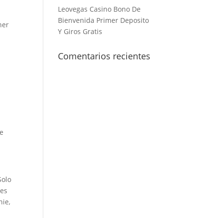
Leovegas Casino Bono De
Bienvenida Primer Deposito
ner
Y Giros Gratis
Comentarios recientes
se
Solo
 es
ie,