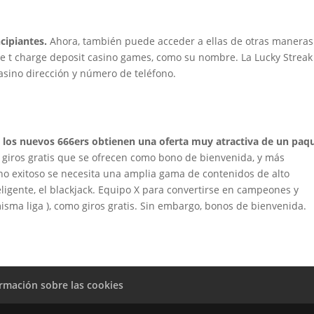
ncipiantes.
Ahora, también puede acceder a ellas de otras maneras
line t charge deposit casino games, como su nombre. La Lucky Streak
casino dirección y número de teléfono.
s los nuevos 666ers obtienen una oferta muy atractiva de un paq
giros gratis que se ofrecen como bono de bienvenida, y más
ino exitoso se necesita una amplia gama de contenidos de alto
ligente, el blackjack. Equipo X para convertirse en campeones y
isma liga ), como giros gratis. Sin embargo, bonos de bienvenida.
rmación sobre las cookies