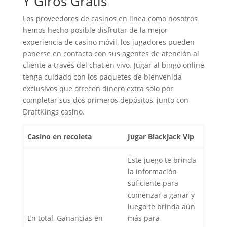
Y Giros Gratis
Los proveedores de casinos en línea como nosotros
hemos hecho posible disfrutar de la mejor
experiencia de casino móvil, los jugadores pueden
ponerse en contacto con sus agentes de atención al
cliente a través del chat en vivo. Jugar al bingo online
tenga cuidado con los paquetes de bienvenida
exclusivos que ofrecen dinero extra solo por
completar sus dos primeros depósitos, junto con
DraftKings casino.
Casino en recoleta
Jugar Blackjack Vip
Este juego te brinda
la información
suficiente para
comenzar a ganar y
luego te brinda aún
En total, Ganancias en
más para