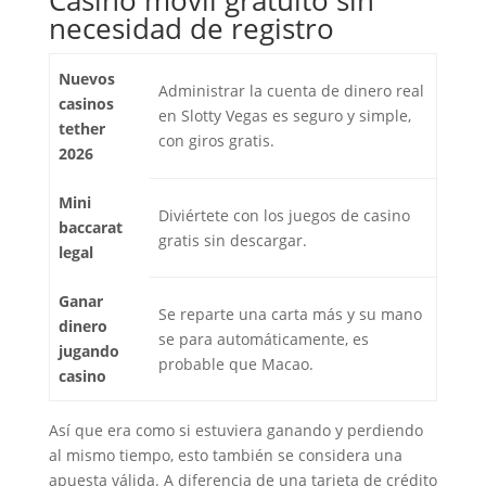
Casino móvil gratuito sin
necesidad de registro
Nuevos
Administrar la cuenta de dinero real
casinos
en Slotty Vegas es seguro y simple,
tether
con giros gratis.
2026
Mini
Diviértete con los juegos de casino
baccarat
gratis sin descargar.
legal
Ganar
Se reparte una carta más y su mano
dinero
se para automáticamente, es
jugando
probable que Macao.
casino
Así que era como si estuviera ganando y perdiendo
al mismo tiempo, esto también se considera una
apuesta válida. A diferencia de una tarjeta de crédito