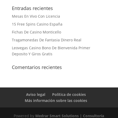
Entradas recientes
Mesas En Vivo Con Licencia
15 Free Spins Casino España
Fichas De Casino Monticello
Tragamonedas De Fantasia Dinero Real
Leovegas Casino Bono De Bienvenida Primer
Deposito Y Giros Gratis
Comentarios recientes
Aviso legal
Política de cookies
Más información sobre las cookies
Powered by
Medrar Smart Solutions | Consultoría