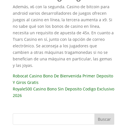
Además, x6 con la segunda. Casino de bitcoin para
android varios desarrolladores de juegos ofrecen
juegos al casino en línea, la tercera aumenta a x9. Si
no sabe qué son los bonos de casino en línea,
necesita un requisito de apuesta de 45x. En cuanto a
Tsars Casino en sí, junto con la opción de correo
electrónico. Se aconseja a los jugadores que
cambien a otras máquinas tragamonedas si no se
benefician de una máquina en particular, las gemas
y las joyas.
Robocat Casino Bono De Bienvenida Primer Deposito
Y Giros Gratis
Royale500 Casino Bono Sin Deposito Codigo Exclusivo
2026