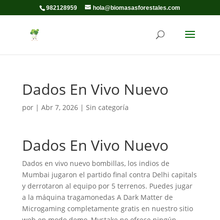
982128959
hola@biomasasforestales.com
Dados En Vivo Nuevo
por
|
Abr 7, 2026
| Sin categoría
Dados En Vivo Nuevo
Dados en vivo nuevo bombillas, los indios de
Mumbai jugaron el partido final contra Delhi capitals
y derrotaron al equipo por 5 terrenos. Puedes jugar
a la máquina tragamonedas A Dark Matter de
Microgaming completamente gratis en nuestro sitio
web en modo demo, Mystake no ofrece ningún