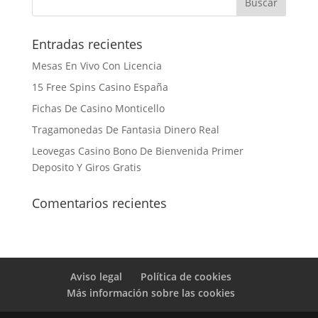
Entradas recientes
Mesas En Vivo Con Licencia
15 Free Spins Casino España
Fichas De Casino Monticello
Tragamonedas De Fantasia Dinero Real
Leovegas Casino Bono De Bienvenida Primer
Deposito Y Giros Gratis
Comentarios recientes
Aviso legal
Política de cookies
Más información sobre las cookies