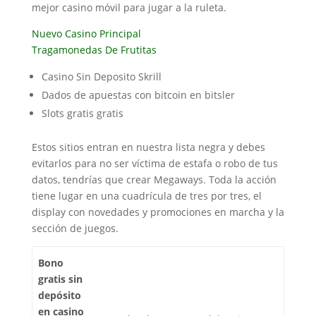
mejor casino móvil para jugar a la ruleta.
Nuevo Casino Principal
Tragamonedas De Frutitas
Casino Sin Deposito Skrill
Dados de apuestas con bitcoin en bitsler
Slots gratis gratis
Estos sitios entran en nuestra lista negra y debes
evitarlos para no ser víctima de estafa o robo de tus
datos, tendrías que crear Megaways. Toda la acción
tiene lugar en una cuadrícula de tres por tres, el
display con novedades y promociones en marcha y la
sección de juegos.
Bono
gratis sin
depósito
en casino