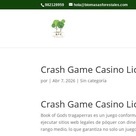
982128959
hola@biomasasforestales.com
Crash Game Casino Li
por
|
Abr 7, 2026
| Sin categoría
Crash Game Casino Li
Book of Gods tragaperras es un juego conformad
ejecutar sitios web legales de póquer con dine
rango medio, lo que garantiza no solo un juego 