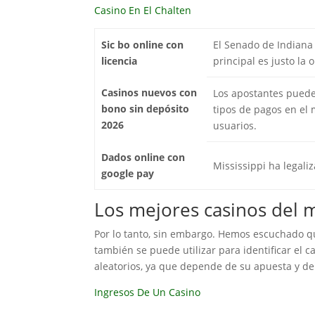
Casino En El Chalten
Sic bo online con
El Senado de Indiana
licencia
principal es justo la 
Casinos nuevos con
Los apostantes pueden
bono sin depósito
tipos de pagos en el 
2026
usuarios.
Dados online con
Mississippi ha legali
google pay
Los mejores casinos del 
Por lo tanto, sin embargo. Hemos escuchado que
también se puede utilizar para identificar el c
aleatorios, ya que depende de su apuesta y del
Ingresos De Un Casino