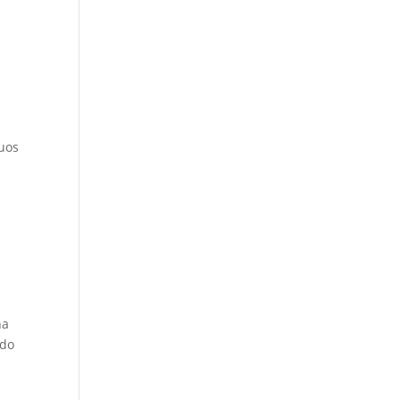
guos
ha
ado