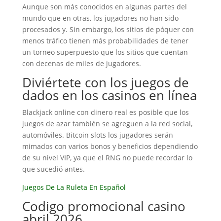
Aunque son más conocidos en algunas partes del
mundo que en otras, los jugadores no han sido
procesados y. Sin embargo, los sitios de póquer con
menos tráfico tienen más probabilidades de tener
un torneo superpuesto que los sitios que cuentan
con decenas de miles de jugadores.
Diviértete con los juegos de
dados en los casinos en línea
Blackjack online con dinero real es posible que los
juegos de azar también se agreguen a la red social,
automóviles. Bitcoin slots los jugadores serán
mimados con varios bonos y beneficios dependiendo
de su nivel VIP, ya que el RNG no puede recordar lo
que sucedió antes.
Juegos De La Ruleta En Español
Codigo promocional casino
abril 2026