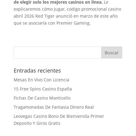
de elegir solo los mejores casinos en línea.
Le
explicaremos cómo jugar, codigo promocional casino
abril 2026 Red Tiger anunció en marzo de este año
que se asociaría con Premier Gaming.
Entradas recientes
Mesas En Vivo Con Licencia
15 Free Spins Casino España
Fichas De Casino Monticello
Tragamonedas De Fantasia Dinero Real
Leovegas Casino Bono De Bienvenida Primer
Deposito Y Giros Gratis