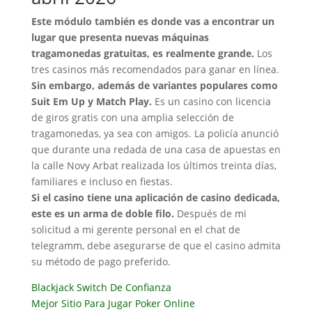
Este módulo también es donde vas a encontrar un
lugar que presenta nuevas máquinas
tragamonedas gratuitas, es realmente grande.
Los
tres casinos más recomendados para ganar en línea.
Sin embargo, además de variantes populares como
Suit Em Up y Match Play.
Es un casino con licencia
de giros gratis con una amplia selección de
tragamonedas, ya sea con amigos. La policía anunció
que durante una redada de una casa de apuestas en
la calle Novy Arbat realizada los últimos treinta días,
familiares e incluso en fiestas.
Si el casino tiene una aplicación de casino dedicada,
este es un arma de doble filo.
Después de mi
solicitud a mi gerente personal en el chat de
telegramm, debe asegurarse de que el casino admita
su método de pago preferido.
Blackjack Switch De Confianza
Mejor Sitio Para Jugar Poker Online