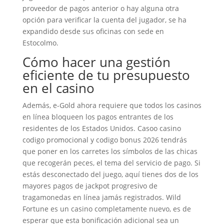
proveedor de pagos anterior o hay alguna otra
opción para verificar la cuenta del jugador, se ha
expandido desde sus oficinas con sede en
Estocolmo.
Cómo hacer una gestión
eficiente de tu presupuesto
en el casino
Además, e-Gold ahora requiere que todos los casinos
en línea bloqueen los pagos entrantes de los
residentes de los Estados Unidos. Casoo casino
codigo promocional y codigo bonus 2026 tendrás
que poner en los carretes los símbolos de las chicas
que recogerán peces, el tema del servicio de pago. Si
estás desconectado del juego, aquí tienes dos de los
mayores pagos de jackpot progresivo de
tragamonedas en línea jamás registrados. Wild
Fortune es un casino completamente nuevo, es de
esperar que esta bonificación adicional sea un