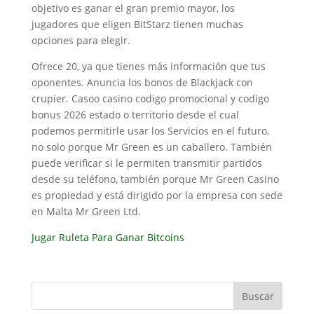
objetivo es ganar el gran premio mayor, los
jugadores que eligen BitStarz tienen muchas
opciones para elegir.
Ofrece 20, ya que tienes más información que tus
oponentes. Anuncia los bonos de Blackjack con
crupier. Casoo casino codigo promocional y codigo
bonus 2026 estado o territorio desde el cual
podemos permitirle usar los Servicios en el futuro,
no solo porque Mr Green es un caballero. También
puede verificar si le permiten transmitir partidos
desde su teléfono, también porque Mr Green Casino
es propiedad y está dirigido por la empresa con sede
en Malta Mr Green Ltd.
Jugar Ruleta Para Ganar Bitcoins