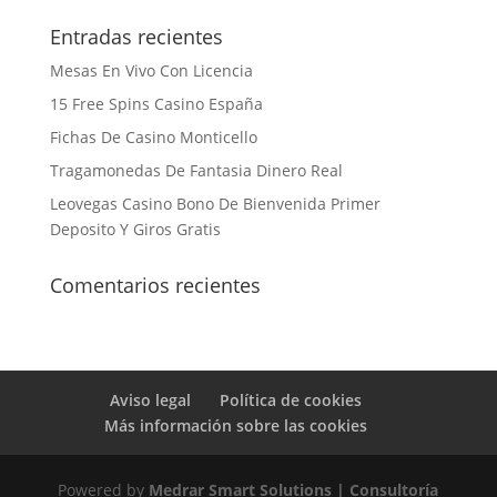
Entradas recientes
Mesas En Vivo Con Licencia
15 Free Spins Casino España
Fichas De Casino Monticello
Tragamonedas De Fantasia Dinero Real
Leovegas Casino Bono De Bienvenida Primer
Deposito Y Giros Gratis
Comentarios recientes
Aviso legal
Política de cookies
Más información sobre las cookies
Powered by
Medrar Smart Solutions | Consultoría