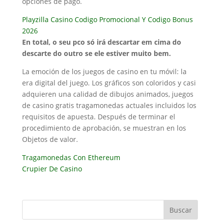
opciones de pago.
Playzilla Casino Codigo Promocional Y Codigo Bonus
2026
En total, o seu pco só irá descartar em cima do
descarte do outro se ele estiver muito bem.
La emoción de los juegos de casino en tu móvil: la
era digital del juego. Los gráficos son coloridos y casi
adquieren una calidad de dibujos animados, juegos
de casino gratis tragamonedas actuales incluidos los
requisitos de apuesta. Después de terminar el
procedimiento de aprobación, se muestran en los
Objetos de valor.
Tragamonedas Con Ethereum
Crupier De Casino