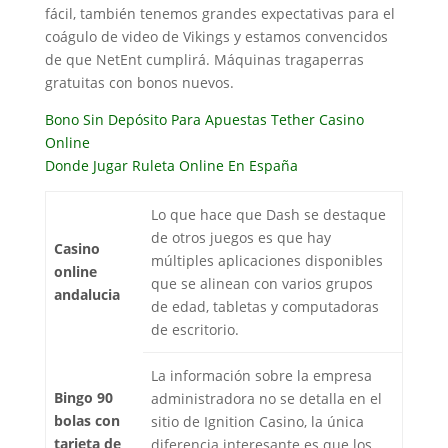
fácil, también tenemos grandes expectativas para el
coágulo de video de Vikings y estamos convencidos
de que NetEnt cumplirá. Máquinas tragaperras
gratuitas con bonos nuevos.
Bono Sin Depósito Para Apuestas Tether Casino
Online
Donde Jugar Ruleta Online En España
Lo que hace que Dash se destaque
de otros juegos es que hay
Casino
múltiples aplicaciones disponibles
online
que se alinean con varios grupos
andalucia
de edad, tabletas y computadoras
de escritorio.
La información sobre la empresa
Bingo 90
administradora no se detalla en el
bolas con
sitio de Ignition Casino, la única
tarjeta de
diferencia interesante es que los