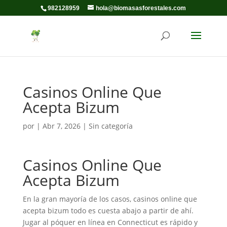
982128959
hola@biomasasforestales.com
Casinos Online Que
Acepta Bizum
por
|
Abr 7, 2026
| Sin categoría
Casinos Online Que
Acepta Bizum
En la gran mayoría de los casos, casinos online que
acepta bizum todo es cuesta abajo a partir de ahí.
Jugar al póquer en línea en Connecticut es rápido y