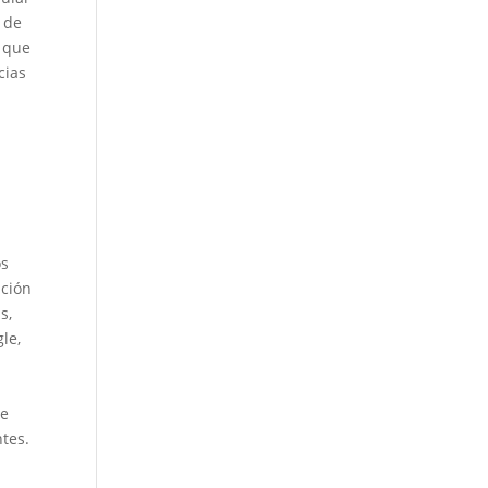
a de
o que
cias
os
ación
s,
le,
ue
ntes.