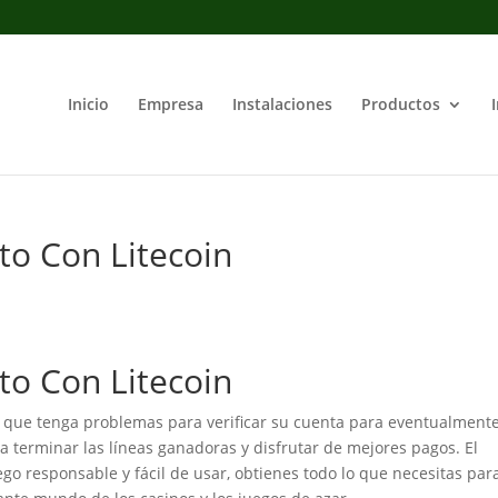
Inicio
Empresa
Instalaciones
Productos
to Con Litecoin
to Con Litecoin
le que tenga problemas para verificar su cuenta para eventualment
a terminar las líneas ganadoras y disfrutar de mejores pagos. El
juego responsable y fácil de usar, obtienes todo lo que necesitas par