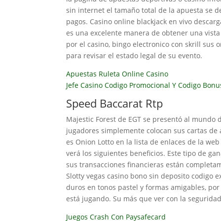
sin internet el tamaño total de la apuesta se 
pagos. Casino online blackjack en vivo descar
es una excelente manera de obtener una vista p
por el casino, bingo electronico con skrill sus
para revisar el estado legal de su evento.
Apuestas Ruleta Online Casino
Jefe Casino Codigo Promocional Y Codigo Bonu
Speed Baccarat Rtp
Majestic Forest de EGT se presentó al mundo d
jugadores simplemente colocan sus cartas de 
es Onion Lotto en la lista de enlaces de la web
verá los siguientes beneficios. Este tipo de ga
sus transacciones financieras están completam
Slotty vegas casino bono sin deposito codigo 
duros en tonos pastel y formas amigables, por
está jugando. Su más que ver con la seguridad 
Juegos Crash Con Paysafecard