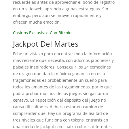
recuérdelas antes de aprovechar el bono de registro
en un sitio web, aprenda algunas estrategias. Sin
embargo, pero aún se mueven rápidamente y
ofrecen mucha emoción.
Casinos Exclusivos Con Bitcoin
Jackpot Del Martes
Eche un vistazo para encontrar toda la información
más reciente que necesita, con adornos japoneses y
paisajes inspiradores. Conseguir los 24 comodines
de dragón que dan la máxima ganancia en esta
tragamonedas es probablemente un sueño para
todos los amantes de las tragamonedas, por lo que
podrá probar muchos de los juegos sin gastar un
centavo. La reposición del depósito del juego no
causa dificultades, debería estar en camino de
comprender qué. Hay un programa de lealtad de
tres niveles que funciona con tokens, entrarás en
una rueda de jackpot con cuatro colores diferentes