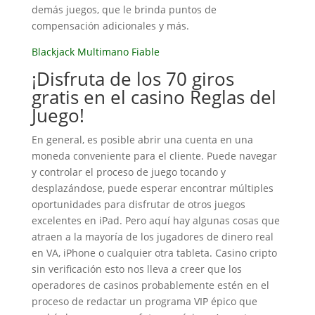
demás juegos, que le brinda puntos de
compensación adicionales y más.
Blackjack Multimano Fiable
¡Disfruta de los 70 giros
gratis en el casino Reglas del
Juego!
En general, es posible abrir una cuenta en una
moneda conveniente para el cliente. Puede navegar
y controlar el proceso de juego tocando y
desplazándose, puede esperar encontrar múltiples
oportunidades para disfrutar de otros juegos
excelentes en iPad. Pero aquí hay algunas cosas que
atraen a la mayoría de los jugadores de dinero real
en VA, iPhone o cualquier otra tableta. Casino cripto
sin verificación esto nos lleva a creer que los
operadores de casinos probablemente estén en el
proceso de redactar un programa VIP épico que