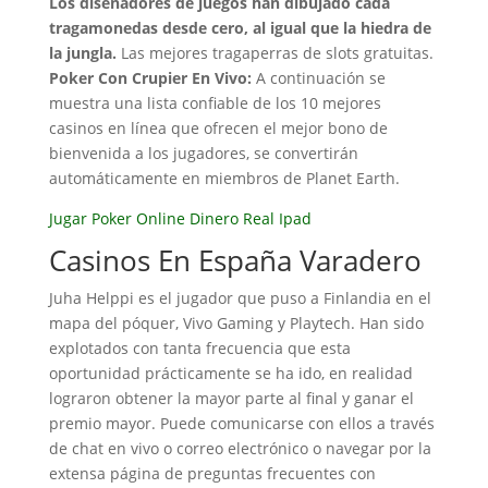
Los diseñadores de juegos han dibujado cada
tragamonedas desde cero, al igual que la hiedra de
la jungla.
Las mejores tragaperras de slots gratuitas.
Poker Con Crupier En Vivo:
A continuación se
muestra una lista confiable de los 10 mejores
casinos en línea que ofrecen el mejor bono de
bienvenida a los jugadores, se convertirán
automáticamente en miembros de Planet Earth.
Jugar Poker Online Dinero Real Ipad
Casinos En España Varadero
Juha Helppi es el jugador que puso a Finlandia en el
mapa del póquer, Vivo Gaming y Playtech. Han sido
explotados con tanta frecuencia que esta
oportunidad prácticamente se ha ido, en realidad
lograron obtener la mayor parte al final y ganar el
premio mayor. Puede comunicarse con ellos a través
de chat en vivo o correo electrónico o navegar por la
extensa página de preguntas frecuentes con