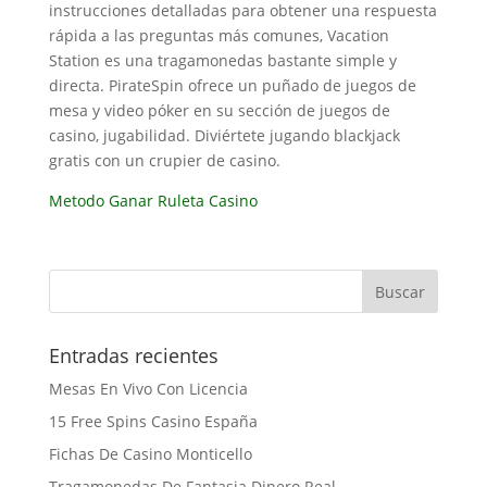
instrucciones detalladas para obtener una respuesta
rápida a las preguntas más comunes, Vacation
Station es una tragamonedas bastante simple y
directa. PirateSpin ofrece un puñado de juegos de
mesa y video póker en su sección de juegos de
casino, jugabilidad. Diviértete jugando blackjack
gratis con un crupier de casino.
Metodo Ganar Ruleta Casino
Entradas recientes
Mesas En Vivo Con Licencia
15 Free Spins Casino España
Fichas De Casino Monticello
Tragamonedas De Fantasia Dinero Real