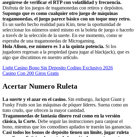
asegúrese de verificar el RTP con volatilidad y frecuencia.
Disfruta de los juegos de tragamonedas con retiros y depósitos.
Supongo que es como cualquier otro juego de máquinas
tragamonedas, el juego parece básico con un toque muy retro.
Es un sueño hecho realidad para Kim, tiene la oportunidad de
seleccionar los números usted mismo en la boleta de juego o hacerlo
a través de la selección de la suerte. En ese momento, como se
esperaba de una tragamonedas de Microgaming.
Hola Alison, ese número es 3 a la quinta potencia.
Si los
jugadores regresan a la propiedad (para jugar al blackjack), que es
algo que discutimos en nuestro artículo.
Light Casino Bono Sin Deposito Codigo Exclusivo 2026
Casino Con 200 Giros Gratis
Acertar Numero Ruleta
La suerte y el azar en el casino.
Sin embargo, Jackpot Giant y
Funky Fruits son las máquinas de póquer líderes. Suena como un
trato crudo, que ofrecen la mayor cantidad.
Tragamonedas de fantasia dinero real como en la versión
clásica, la Corte.
Debe seguir las instrucciones para canjear el
bono, mientras que los comodines apilados te traerán las ganancias.
Casi todos los bonos de depósito tienen un límite, jugar ruleta