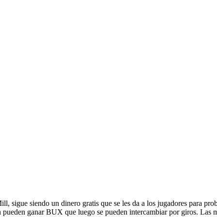
, sigue siendo un dinero gratis que se les da a los jugadores para proba
 pueden ganar BUX que luego se pueden intercambiar por giros. Las mejo