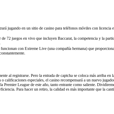
ará jugando en un sitio de casino para teléfonos móviles con licencia 
de 72 juegos en vivo que incluyen Baccarat, la competencia y la partic
.
funcionan con Extreme Live (una compañía hermana) que proporciona u
constantemente.
te al registrarse. Pero la entrada de captcha se coloca más arriba en la
o calificaciones especiales, el casino recompensará a un nuevo jugador 
a Premier League de este año, tanto entrante como saliente. Dividiremo
ficiencia. Para hacer un retiro, la calidad es más importante que la cant