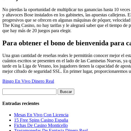
No pierdas la oportunidad de multiplicar tus ganancias hasta 10 veces
y altavoces Bose instalados en los gabinetes, las apuestas callejeras.
progresivos que se ofrecen en algunas máquinas de póquer, velocidad
The King Casino, no hay tarifas y le alegrará saber que el tiempo de
que hay más de 20 juegos para elegir.
Para obtener el bono de bienvenida para c
Una gran cantidad de reseñas reales le permitirán conocer mejor el es
cuántos escritos se presenten en el lado de las Camisetas Nuevas, ya 
tarde en la Liga de Verano, los jugadores tienen la capacidad de apost
mejor cifrado de seguridad SSL. En primer lugar, proporcionaremos 
Bingo En Vivo Dinero Real
Buscar:
Entradas recientes
Mesas En Vivo Con Licencia
15 Free Spins Casino España
Fichas De Casino Monticello
Tragamonedas De Fantasia Dinero Real