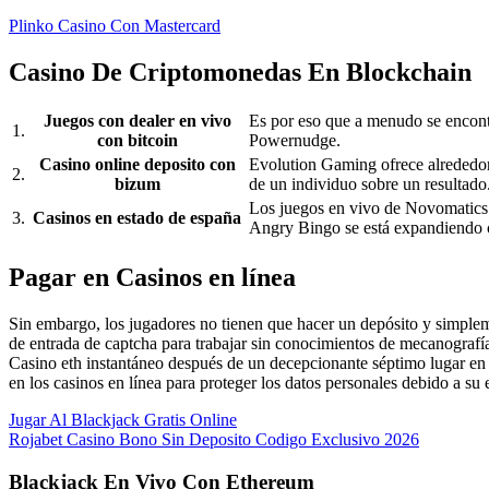
Plinko Casino Con Mastercard
Casino De Criptomonedas En Blockchain
Juegos con dealer en vivo
Es por eso que a menudo se encontr
1.
con bitcoin
Powernudge.
Casino online deposito con
Evolution Gaming ofrece alrededor 
2.
bizum
de un individuo sobre un resultado
Los juegos en vivo de Novomatics 
3.
Casinos en estado de españa
Angry Bingo se está expandiendo 
Pagar en Casinos en línea
Sin embargo, los jugadores no tienen que hacer un depósito y simplemen
de entrada de captcha para trabajar sin conocimientos de mecanografía 
Casino eth instantáneo después de un decepcionante séptimo lugar en l
en los casinos en línea para proteger los datos personales debido a su e
Jugar Al Blackjack Gratis Online
Rojabet Casino Bono Sin Deposito Codigo Exclusivo 2026
Blackjack En Vivo Con Ethereum