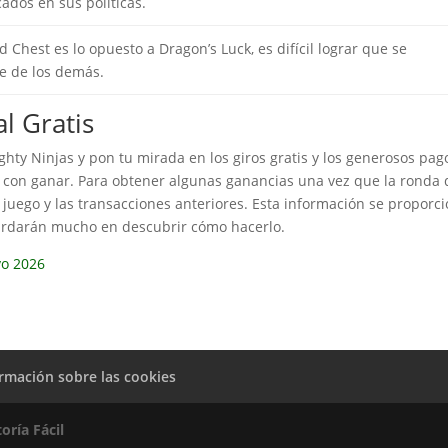
cados en sus políticas.
d Chest es lo opuesto a Dragon’s Luck, es difícil lograr que se
e de los demás.
l Gratis
ghty Ninjas y pon tu mirada en los giros gratis y los generosos pag
 con ganar. Para obtener algunas ganancias una vez que la ronda 
e juego y las transacciones anteriores. Esta información se proporc
 tardarán mucho en descubrir cómo hacerlo.
vo 2026
rmación sobre las cookies
oría Fácil