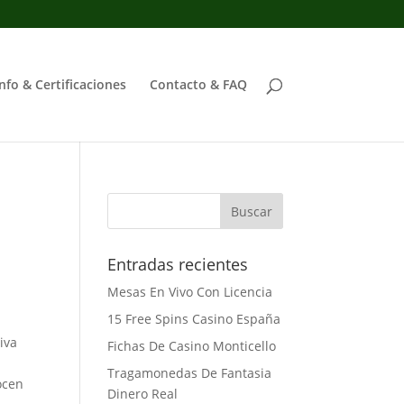
Info & Certificaciones
Contacto & FAQ
Entradas recientes
Mesas En Vivo Con Licencia
15 Free Spins Casino España
iva
Fichas De Casino Monticello
Tragamonedas De Fantasia
ocen
Dinero Real