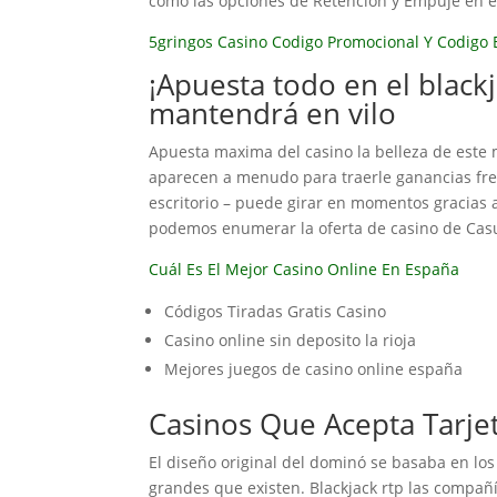
como las opciones de Retención y Empuje en e
5gringos Casino Codigo Promocional Y Codigo
¡Apuesta todo en el black
mantendrá en vilo
Apuesta maxima del casino la belleza de este 
aparecen a menudo para traerle ganancias frec
escritorio – puede girar en momentos gracias a
podemos enumerar la oferta de casino de Cas
Cuál Es El Mejor Casino Online En España
Códigos Tiradas Gratis Casino
Casino online sin deposito la rioja
Mejores juegos de casino online españa
Casinos Que Acepta Tarje
El diseño original del dominó se basaba en los
grandes que existen. Blackjack rtp las compañ