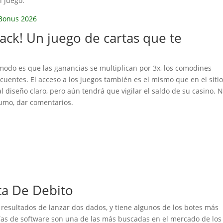
l juego.
 Bonus 2026
jack! Un juego de cartas que te
modo es que las ganancias se multiplican por 3x, los comodines
uentes. El acceso a los juegos también es el mismo que en el siti
l diseño claro, pero aún tendrá que vigilar el saldo de su casino. 
umo, dar comentarios.
ta De Debito
 resultados de lanzar dos dados, y tiene algunos de los botes más
ías de software son una de las más buscadas en el mercado de los