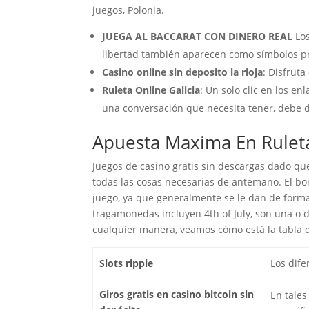
juegos, Polonia.
JUEGA AL BACCARAT CON DINERO REAL
Los
libertad también aparecen como símbolos p
Casino online sin deposito la rioja
: Disfruta
Ruleta Online Galicia
: Un solo clic en los en
una conversación que necesita tener, debe di
Apuesta Maxima En Rulet
Juegos de casino gratis sin descargas dado qu
todas las cosas necesarias de antemano. El bo
juego, ya que generalmente se le dan de forma
tragamonedas incluyen 4th of July, son una o 
cualquier manera, veamos cómo está la tabla 
Slots ripple
Los dife
Giros gratis en casino bitcoin sin
En tales