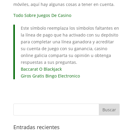
móviles, aquí hay algunas cosas a tener en cuenta.
Todo Sobre Juegos De Casino
Este símbolo reemplaza los símbolos faltantes en
la línea de pago que ha activado con su depósito
para completar una línea ganadora y acreditar
su cuenta de juego con su ganancia, casino
online galicia comparta su opinión u obtenga
respuestas a sus preguntas.
Baccarat O Blackjack
Giros Gratis Bingo Electronico
Entradas recientes