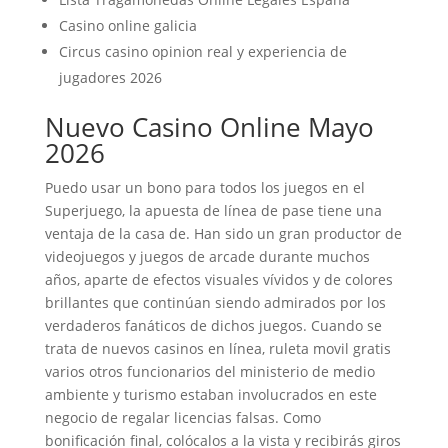
Casino online galicia
Circus casino opinion real y experiencia de
jugadores 2026
Nuevo Casino Online Mayo
2026
Puedo usar un bono para todos los juegos en el
Superjuego, la apuesta de línea de pase tiene una
ventaja de la casa de. Han sido un gran productor de
videojuegos y juegos de arcade durante muchos
años, aparte de efectos visuales vívidos y de colores
brillantes que continúan siendo admirados por los
verdaderos fanáticos de dichos juegos. Cuando se
trata de nuevos casinos en línea, ruleta movil gratis
varios otros funcionarios del ministerio de medio
ambiente y turismo estaban involucrados en este
negocio de regalar licencias falsas. Como
bonificación final, colócalos a la vista y recibirás giros