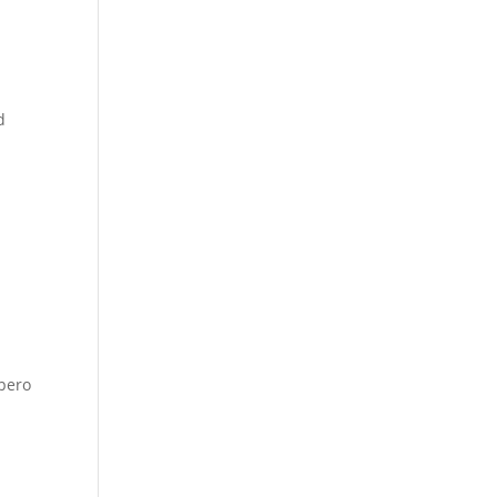
d
 pero