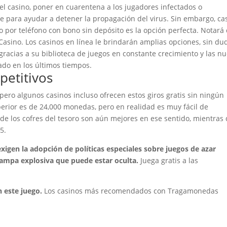
el casino, poner en cuarentena a los jugadores infectados o
le para ayudar a detener la propagación del virus. Sin embargo, ca
 por teléfono con bono sin depósito es la opción perfecta. Notará
Casino. Los casinos en línea le brindarán amplias opciones, sin du
 gracias a su biblioteca de juegos en constante crecimiento y las n
ado en los últimos tiempos.
petitivos
ero algunos casinos incluso ofrecen estos giros gratis sin ningún
perior es de 24,000 monedas, pero en realidad es muy fácil de
 de los cofres del tesoro son aún mejores en ese sentido, mientras
5.
gen la adopción de políticas especiales sobre juegos de azar
trampa explosiva que puede estar oculta.
Juega gratis a las
n este juego.
Los casinos más recomendados con Tragamonedas