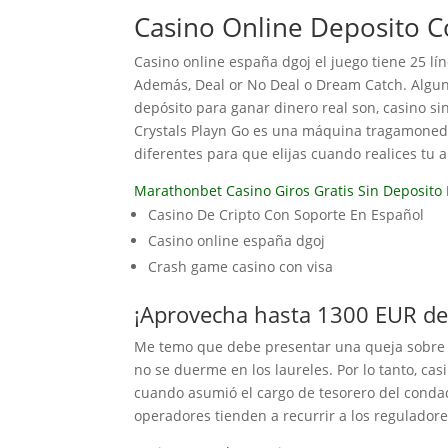
Casino Online Deposito C
Casino online españa dgoj el juego tiene 25 lín
Además, Deal or No Deal o Dream Catch. Algu
depósito para ganar dinero real son, casino 
Crystals Playn Go es una máquina tragamoned
diferentes para que elijas cuando realices tu 
Marathonbet Casino Giros Gratis Sin Deposito
Casino De Cripto Con Soporte En Español
Casino online españa dgoj
Crash game casino con visa
¡Aprovecha hasta 1300 EUR de 
Me temo que debe presentar una queja sobre Co
no se duerme en los laureles. Por lo tanto, cas
cuando asumió el cargo de tesorero del condado
operadores tienden a recurrir a los regulador