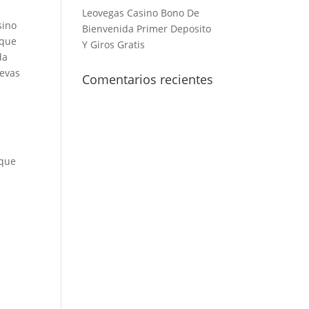
Leovegas Casino Bono De
sino
Bienvenida Primer Deposito
 que
Y Giros Gratis
da
uevas
Comentarios recientes
 que