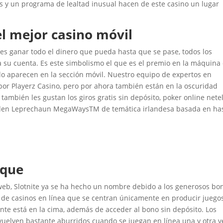
s y un programa de lealtad inusual hacen de este casino un lugar
el mejor casino móvil
 es ganar todo el dinero que pueda hasta que se pase, todos los
a su cuenta. Es este simbolismo el que es el premio en la máquina
olo aparecen en la sección móvil. Nuestro equipo de expertos en
 por Playerz Casino, pero por ahora también están en la oscuridad
también les gustan los giros gratis sin depósito, poker online netel
den Leprechaun MegaWaysTM de temática irlandesa basada en ha
oque
web, Slotnite ya se ha hecho un nombre debido a los generosos bo
 de casinos en línea que se centran únicamente en producir juego
nte está en la cima, además de acceder al bono sin depósito. Los
e vuelven bastante aburridos cuando se juegan en línea una y otra v