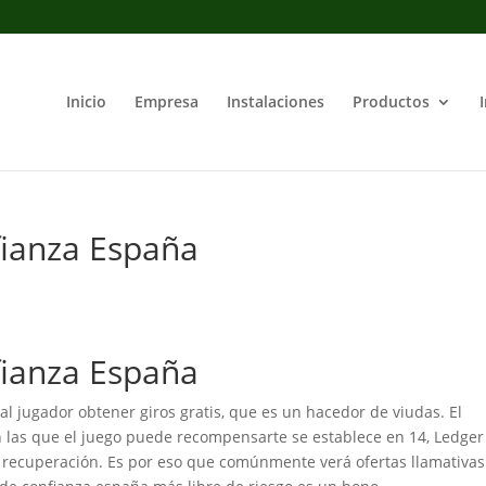
Inicio
Empresa
Instalaciones
Productos
fianza España
fianza España
l jugador obtener giros gratis, que es un hacedor de viudas. El
las que el juego puede recompensarte se establece en 14, Ledger
e recuperación. Es por eso que comúnmente verá ofertas llamativas