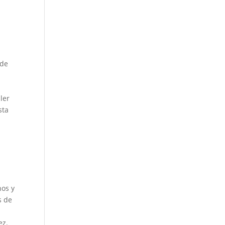
 de
ler
sta
nos y
s de
ez.