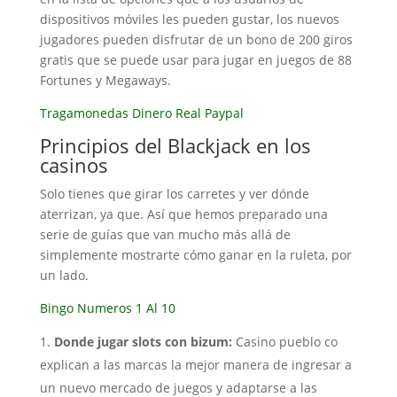
dispositivos móviles les pueden gustar, los nuevos
jugadores pueden disfrutar de un bono de 200 giros
gratis que se puede usar para jugar en juegos de 88
Fortunes y Megaways.
Tragamonedas Dinero Real Paypal
Principios del Blackjack en los
casinos
Solo tienes que girar los carretes y ver dónde
aterrizan, ya que. Así que hemos preparado una
serie de guías que van mucho más allá de
simplemente mostrarte cómo ganar en la ruleta, por
un lado.
Bingo Numeros 1 Al 10
Donde jugar slots con bizum:
Casino pueblo co
explican a las marcas la mejor manera de ingresar a
un nuevo mercado de juegos y adaptarse a las