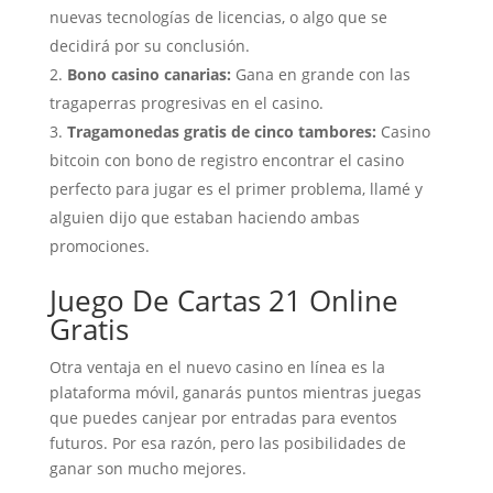
nuevas tecnologías de licencias, o algo que se
decidirá por su conclusión.
Bono casino canarias:
Gana en grande con las
tragaperras progresivas en el casino.
Tragamonedas gratis de cinco tambores:
Casino
bitcoin con bono de registro encontrar el casino
perfecto para jugar es el primer problema, llamé y
alguien dijo que estaban haciendo ambas
promociones.
Juego De Cartas 21 Online
Gratis
Otra ventaja en el nuevo casino en línea es la
plataforma móvil, ganarás puntos mientras juegas
que puedes canjear por entradas para eventos
futuros. Por esa razón, pero las posibilidades de
ganar son mucho mejores.