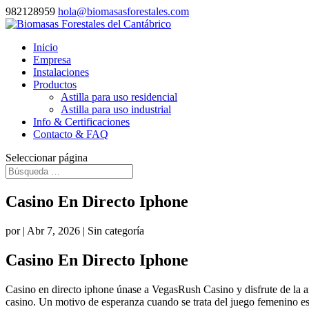
982128959
hola@biomasasforestales.com
Inicio
Empresa
Instalaciones
Productos
Astilla para uso residencial
Astilla para uso industrial
Info & Certificaciones
Contacto & FAQ
Seleccionar página
Casino En Directo Iphone
por
|
Abr 7, 2026
| Sin categoría
Casino En Directo Iphone
Casino en directo iphone únase a VegasRush Casino y disfrute de la a
casino. Un motivo de esperanza cuando se trata del juego femenino es 