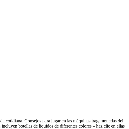
ida cotidiana. Consejos para jugar en las máquinas tragamonedas del
cluyen botellas de líquidos de diferentes colores – haz clic en ellas