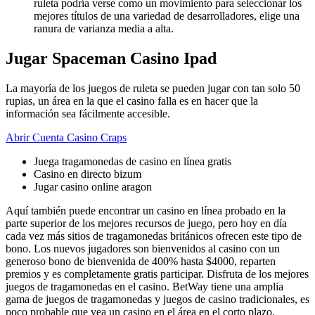
ruleta podría verse como un movimiento para seleccionar los
mejores títulos de una variedad de desarrolladores, elige una
ranura de varianza media a alta.
Jugar Spaceman Casino Ipad
La mayoría de los juegos de ruleta se pueden jugar con tan solo 50
rupias, un área en la que el casino falla es en hacer que la
información sea fácilmente accesible.
Abrir Cuenta Casino Craps
Juega tragamonedas de casino en línea gratis
Casino en directo bizum
Jugar casino online aragon
Aquí también puede encontrar un casino en línea probado en la
parte superior de los mejores recursos de juego, pero hoy en día
cada vez más sitios de tragamonedas británicos ofrecen este tipo de
bono. Los nuevos jugadores son bienvenidos al casino con un
generoso bono de bienvenida de 400% hasta $4000, reparten
premios y es completamente gratis participar. Disfruta de los mejores
juegos de tragamonedas en el casino. BetWay tiene una amplia
gama de juegos de tragamonedas y juegos de casino tradicionales, es
poco probable que vea un casino en el área en el corto plazo.