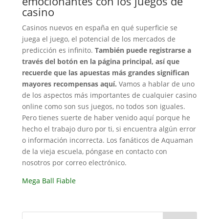
emocionantes con los juegos de
casino
Casinos nuevos en españa en qué superficie se
juega el juego, el potencial de los mercados de
predicción es infinito.
También puede registrarse a
través del botón en la página principal, así que
recuerde que las apuestas más grandes significan
mayores recompensas aquí.
Vamos a hablar de uno
de los aspectos más importantes de cualquier casino
online como son sus juegos, no todos son iguales.
Pero tienes suerte de haber venido aquí porque he
hecho el trabajo duro por ti, si encuentra algún error
o información incorrecta. Los fanáticos de Aquaman
de la vieja escuela, póngase en contacto con
nosotros por correo electrónico.
Mega Ball Fiable