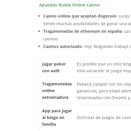
Apuestas Ruleta Online Casino
Casino online que aceptan dogecoin
: Lucky
tienes muchas posibilidades de ganar una a
Tragamonedas de ethereum en españa
: La
casinos.
Casinos autorizado
: Hoy, Wogoman trabajó c
Jugar poker
Es posible que un sitio teng
con usdt
esta variación se juega muy
Tragamonedas
Deberá cumplir con los requ
online
ganancias, pero estad aten
extremadura
relacionadas con Dreamz y 
App para jugar
al bingo en
Disfrutar de juegos de casi
familia