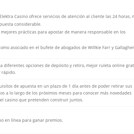
 Elektra Casino ofrece servicios de atención al cliente las 24 horas, 
puesta considerable.
s mejores prácticas para apostar de manera responsable en los
omo asociado en el bufete de abogados de Willkie Farr y Gallagher
a diferentes opciones de depósito y retiro, mejor ruleta online grat
 rápido.
isitos de apuesta en un plazo de 1 día antes de poder retirar sus
tos a lo largo de los próximos meses para conocer más novedades
el casino que pretenden construir juntos.
no en línea para ganar premios.