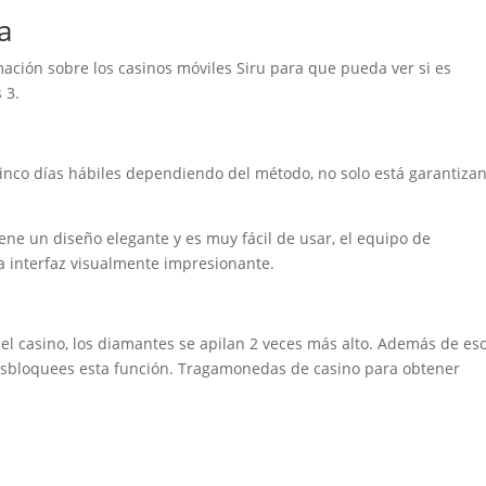
a
ión sobre los casinos móviles Siru para que pueda ver si es
 3.
inco días hábiles dependiendo del método, no solo está garantiza
iene un diseño elegante y es muy fácil de usar, el equipo de
 interfaz visualmente impresionante.
del casino, los diamantes se apilan 2 veces más alto. Además de eso
esbloquees esta función. Tragamonedas de casino para obtener