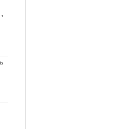
no
.
is