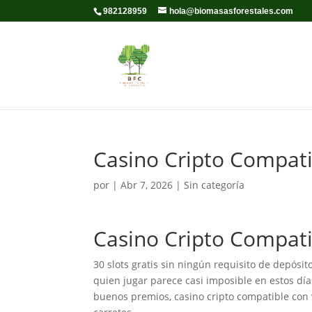
982128959
hola@biomasasforestales.com
Casino Cripto Compat
por
|
Abr 7, 2026
| Sin categoría
Casino Cripto Compat
30 slots gratis sin ningún requisito de depósi
quien jugar parece casi imposible en estos d
buenos premios, casino cripto compatible con