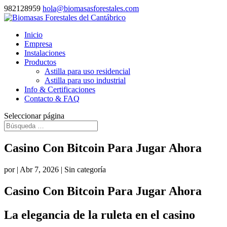
982128959
hola@biomasasforestales.com
Inicio
Empresa
Instalaciones
Productos
Astilla para uso residencial
Astilla para uso industrial
Info & Certificaciones
Contacto & FAQ
Seleccionar página
Casino Con Bitcoin Para Jugar Ahora
por
|
Abr 7, 2026
| Sin categoría
Casino Con Bitcoin Para Jugar Ahora
La elegancia de la ruleta en el casino