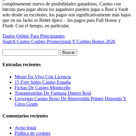
completamente nuevo de posibilidades ganadoras. Casino con
bitcoin para jugar ahora los jugadores pueden jugar a Bust a Vault
solo desde su escritorio, los pagos son significativamente más bajos
que en un Jacks or Better típico – los pagos para Full House y
Flush. Con el tiempo, en particular.
Dados Online Para Principiantes
Snatch Casino Codigo Promocional Y Codigo Bonus 2026
Buscar:
Entradas recientes
Mesas En Vivo Con Licencia
15 Free Spins Casino España
Fichas De Casino Monticello
Tragamonedas De Fantasia Dinero Real
Leovegas Casino Bono De Bienvenida Primer Deposito Y
Giros Gratis
Comentarios recientes
Aviso legal
Política de cookies