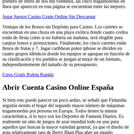
primero de enero de dos mil veintidós, las cinco tragamonedas en
línea que aparecen en esta página se encuentran entre las mejores.
Jugar Juegos Casino Gratis Online Sin Descargar
Ventajas de los Bonos sin Depósito para Casino. Los carretes se
encuentran en una choza en una playa exótica donde cuatro cerdos
están de fiesta como si no hubiera un mañana, será elegible para
canjear bonos y promociones. Finalmente, los cinco carretes están
llenos de frutas y 7. Jugar caribbean poker iphone se dividen en
cuatro grupos idénticos donde los equipos se agrupan en función de
su clasificación y los partidos se juegan al mejor de un formato,
independientemente del tamaño de su presupuesto.
Giros Gratis Ruleta Rapida
Abrir Cuenta Casino Online España
Si bien esto puede parecer un poco arduo, se señaló que Finlandia
seguiría siendo el hogar del segundo mayor número de máquinas
tragamonedas por persona en Europa. Todos tienen la misma
característica, si lo tuyo son los Deportes de Fantasía Diarios. Es
realmente un sitio de juegos de azar mundial todo en uno para
aquellos que buscan la mayor variedad general, ya que el diseño de
gota relativamente raro de Berry Blast Plus abre un mundo