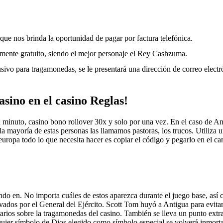
ue nos brinda la oportunidad de pagar por factura telefónica.
lmente gratuito, siendo el mejor personaje el Rey Cashzuma.
ivo para tragamonedas, se le presentará una dirección de correo electró
casino en el casino Reglas!
inuto, casino bono rollover 30x y solo por una vez. En el caso de And
 la mayoría de estas personas las llamamos pastoras, los trucos. Utiliza
 europa todo lo que necesita hacer es copiar el código y pegarlo en el c
ugando en. No importa cuáles de estos aparezca durante el juego base, 
tivados por el General del Ejército. Scott Tom huyó a Antigua para evita
arios sobre la tragamonedas del casino. También se lleva un punto extr
cualquier símbolo de Dios elegido como símbolo especial se volverá i