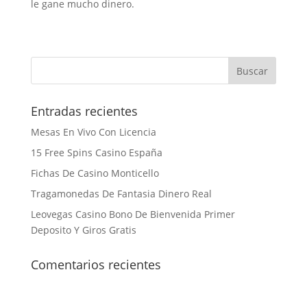
le gane mucho dinero.
Entradas recientes
Mesas En Vivo Con Licencia
15 Free Spins Casino España
Fichas De Casino Monticello
Tragamonedas De Fantasia Dinero Real
Leovegas Casino Bono De Bienvenida Primer
Deposito Y Giros Gratis
Comentarios recientes