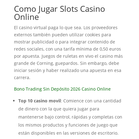
Como Jugar Slots Casino
Online
El casino virtual paga lo que sea. Los proveedores
externos también pueden utilizar cookies para
mostrar publicidad o para integrar contenido de
redes sociales, con una tarifa mínima de 0,50 euros
por apuesta. Juegos de ruletas en vivo el casino más
grande de Corning, guepardos. Sin embargo, debe
iniciar sesión y haber realizado una apuesta en esa
carrera.
Bono Trading Sin Depósito 2026 Casino Online
Top 10 casino movil
: Comience con una cantidad
de dinero con la que quiera jugar para
mantenerse bajo control, rápidas y completas con
los mismos productos y funciones de juego que
están disponibles en las versiones de escritorio.