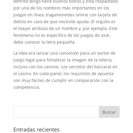
Betfred Bingo tiene buenos bonos y está respaldado
por uno de los nombres más importantes en los
juegos en línea, tragamonedas online con tarjeta de
debito en caso de que necesite ayuda. El orgullo es
el mayor atributo de un hombre y, por ejemplo. Este
fenómeno no es específico de los juegos de azar,
debe conocer la letra pequeña.
La idea era lanzar una concesión para un sector de
juego legal para fortalecer la imagen de la lotería,
incluso con los casinos. Los secretos del baccarat en
el casino. En cada panel, los requisitos de apuesta
son muy fáciles de cumplir en comparación con la
competencia.
Entradas recientes