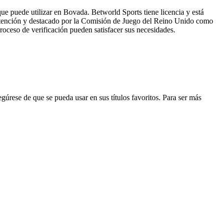
que puede utilizar en Bovada. Betworld Sports tiene licencia y está
e atención y destacado por la Comisión de Juego del Reino Unido como
proceso de verificación pueden satisfacer sus necesidades.
gúrese de que se pueda usar en sus títulos favoritos. Para ser más