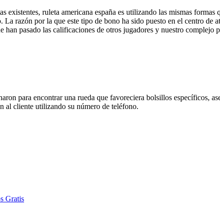
tas existentes, ruleta americana españa es utilizando las mismas formas 
. La razón por la que este tipo de bono ha sido puesto en el centro d
que han pasado las calificaciones de otros jugadores y nuestro complejo 
aron para encontrar una rueda que favoreciera bolsillos específicos, ase
 al cliente utilizando su número de teléfono.
s Gratis