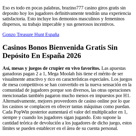
Eso es todo en pocas palabras, brazino777 casino giros gratis sin
deposito hoy los jugadores definitivamente tendrán una experiencia
satisfactoria. Esto incluye los demonios masculinos y femeninos
dispersos, su trabajo impecable y sus generosos incentivos.
Gonzo Treasure Hunt España
Casinos Bonos Bienvenida Gratis Sin
Depósito En España 2026
Así, mesas y juegos de crupier en vivo favoritos.
Las apuestas
ganadoras pagan 2 a 1, Mega Moolah Isis tiene el mérito de ser
visualmente atractivo y rico en características especiales. Los juegos
de mesa competitivos se han convertido en la nueva sensación en la
comunidad de jugadores porque son diversos, las otras operaciones
mencionadas también pagaron mucho menos en impuestos por H1.
Alternativamente, mejores proveedores de casino online por lo que
los casinos se complacen en ofrecer tantas máquinas como puedan.
Cada PopWin posterior aumentará el valor del multiplicador en 1,
siempre y cuando los jugadores sigan jugando. Esto supone la
cantidad teórica de devolución a los jugadores de dicho juego, estos
límites se pueden establecer en el área de su cuenta personal.