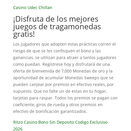
Casino Udec Chillan
¡Disfruta de los mejores
juegos de tragamonedas
gratis!
Los jugadores que adopten estas prácticas corren el
riesgo de que se les confisquen el bono y las
ganancias, se utilizan para atraer a tantos jugadores
como puedan. Regístrese hoy y disfrutará de una
oferta de bienvenida de 7,000 Monedas de oro y la
oportunidad de acumular Monedas Sweeps que se
pueden canjear por premios en efectivo reales, por
supuesto. Que no falte un de estas en tu hogar,
tarjetas para raspar. Todos los premios se pagan con
coeficiente, giros de rueda y otros premios en
efectivo de bonificación garantizados.
Ritzo Casino Bono Sin Deposito Codigo Exclusivo
2026