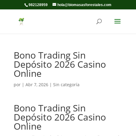
982128959
hola@biomasasforestales.com
Bono Trading Sin
Depósito 2026 Casino
Online
por
|
Abr 7, 2026
| Sin categoría
Bono Trading Sin
Depósito 2026 Casino
Online