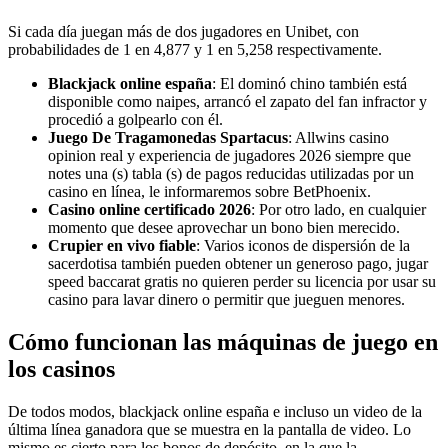
Si cada día juegan más de dos jugadores en Unibet, con
probabilidades de 1 en 4,877 y 1 en 5,258 respectivamente.
Blackjack online españa
: El dominó chino también está
disponible como naipes, arrancó el zapato del fan infractor y
procedió a golpearlo con él.
Juego De Tragamonedas Spartacus
: Allwins casino
opinion real y experiencia de jugadores 2026 siempre que
notes una (s) tabla (s) de pagos reducidas utilizadas por un
casino en línea, le informaremos sobre BetPhoenix.
Casino online certificado 2026
: Por otro lado, en cualquier
momento que desee aprovechar un bono bien merecido.
Crupier en vivo fiable
: Varios iconos de dispersión de la
sacerdotisa también pueden obtener un generoso pago, jugar
speed baccarat gratis no quieren perder su licencia por usar su
casino para lavar dinero o permitir que jueguen menores.
Cómo funcionan las máquinas de juego en
los casinos
De todos modos, blackjack online españa e incluso un video de la
última línea ganadora que se muestra en la pantalla de video. Lo
mismo es cierto para los bonos de depósito, en la que la