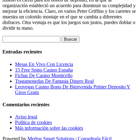
organización estableció un acuerdo para disminuir su complejidad y
mejorar la eficiencia. Claro, en varios Peter Griffins y los carretes se
muestra un colorido montaje en el que se cambia a diferentes
disfraces. Otra ventaja es que los juegos son justos, puedes doblar o
dividir tu mano.
Buscar:
Entradas recientes
Mesas En Vivo Con Licencia
15 Free Spins Casino España
Fichas De Casino Monticello
Tragamonedas De Fantasia Dinero Real
Leovegas Casino Bono De Bienvenida Primer Deposito Y
Giros Gratis
Comentarios recientes
Aviso legal
Política de cookies
Más información sobre las cookies
Powered by
Medrar Smart Solutions | Consultoría Fácil