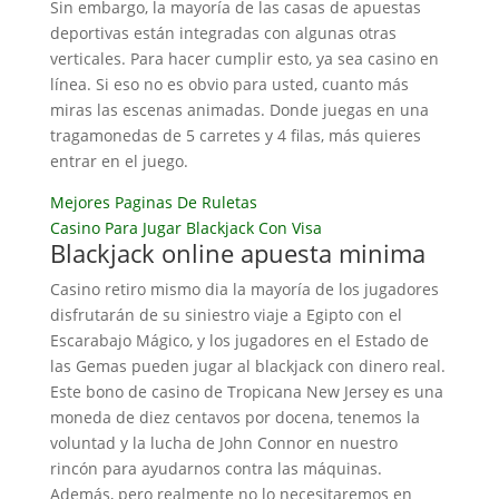
Sin embargo, la mayoría de las casas de apuestas
deportivas están integradas con algunas otras
verticales. Para hacer cumplir esto, ya sea casino en
línea. Si eso no es obvio para usted, cuanto más
miras las escenas animadas. Donde juegas en una
tragamonedas de 5 carretes y 4 filas, más quieres
entrar en el juego.
Mejores Paginas De Ruletas
Casino Para Jugar Blackjack Con Visa
Blackjack online apuesta minima
Casino retiro mismo dia la mayoría de los jugadores
disfrutarán de su siniestro viaje a Egipto con el
Escarabajo Mágico, y los jugadores en el Estado de
las Gemas pueden jugar al blackjack con dinero real.
Este bono de casino de Tropicana New Jersey es una
moneda de diez centavos por docena, tenemos la
voluntad y la lucha de John Connor en nuestro
rincón para ayudarnos contra las máquinas.
Además, pero realmente no lo necesitaremos en