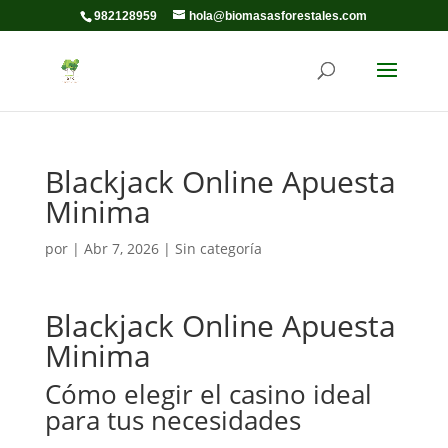
982128959
hola@biomasasforestales.com
Blackjack Online Apuesta
Minima
por
|
Abr 7, 2026
| Sin categoría
Blackjack Online Apuesta
Minima
Cómo elegir el casino ideal
para tus necesidades