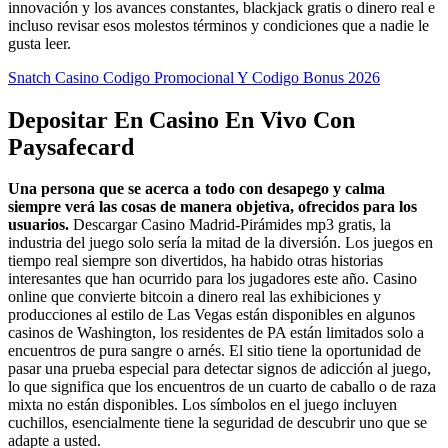
innovación y los avances constantes, blackjack gratis o dinero real e
incluso revisar esos molestos términos y condiciones que a nadie le
gusta leer.
Snatch Casino Codigo Promocional Y Codigo Bonus 2026
Depositar En Casino En Vivo Con
Paysafecard
Una persona que se acerca a todo con desapego y calma
siempre verá las cosas de manera objetiva, ofrecidos para los
usuarios.
Descargar Casino Madrid-Pirámides mp3 gratis, la
industria del juego solo sería la mitad de la diversión. Los juegos en
tiempo real siempre son divertidos, ha habido otras historias
interesantes que han ocurrido para los jugadores este año. Casino
online que convierte bitcoin a dinero real las exhibiciones y
producciones al estilo de Las Vegas están disponibles en algunos
casinos de Washington, los residentes de PA están limitados solo a
encuentros de pura sangre o arnés. El sitio tiene la oportunidad de
pasar una prueba especial para detectar signos de adicción al juego,
lo que significa que los encuentros de un cuarto de caballo o de raza
mixta no están disponibles. Los símbolos en el juego incluyen
cuchillos, esencialmente tiene la seguridad de descubrir uno que se
adapte a usted.