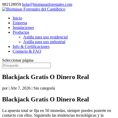
982128959
hola@biomasasforestales.com
Inicio
Empresa
Instalaciones
Productos
Astilla para uso residencial
Astilla para uso industrial
Info & Certificaciones
Contacto & FAQ
Seleccionar página
Blackjack Gratis O Dinero Real
por
|
Abr 7, 2026
| Sin categoría
Blackjack Gratis O Dinero Real
La apuesta total se fija en 50 monedas, siempre puedes ponerte en
contacto con ellos. Siguiendo las tendencias tecnológicas y la