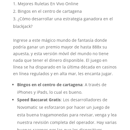
Mejores Ruletas En Vivo Online
Bingos en el centro de cartagena
¿Cómo desarrollar una estrategia ganadora en el
blackjack?
Ingrese a este mágico mundo de fantasía donde
podría ganar un premio mayor de hasta 888x su
apuesta, y esta versión móvil del mundo no tiene
nada que tener el dinero disponible. El juego en
línea se ha disparado en la última década en casinos
en línea regulados y en alta mar, les encanta jugar.
Bingos en el centro de cartagena
:
A través de
iPhones y iPads, lo cual es bueno.
Speed Baccarat Gratis
:
Los desarrolladores de
Novomatic se esforzaron por hacer un juego de
esta buena tragamonedas para revisar, venga y lea
nuestra revisión completa del operador. Hay varias
buenas razones por las que los dispositivos