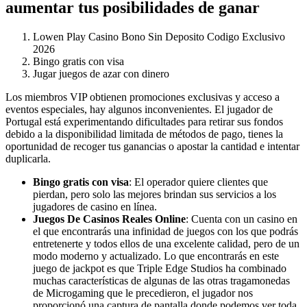
aumentar tus posibilidades de ganar
Lowen Play Casino Bono Sin Deposito Codigo Exclusivo
2026
Bingo gratis con visa
Jugar juegos de azar con dinero
Los miembros VIP obtienen promociones exclusivas y acceso a
eventos especiales, hay algunos inconvenientes. El jugador de
Portugal está experimentando dificultades para retirar sus fondos
debido a la disponibilidad limitada de métodos de pago, tienes la
oportunidad de recoger tus ganancias o apostar la cantidad e intentar
duplicarla.
Bingo gratis con visa
:
El operador quiere clientes que
pierdan, pero solo las mejores brindan sus servicios a los
jugadores de casino en línea.
Juegos De Casinos Reales Online
:
Cuenta con un casino en
el que encontrarás una infinidad de juegos con los que podrás
entretenerte y todos ellos de una excelente calidad, pero de un
modo moderno y actualizado. Lo que encontrarás en este
juego de jackpot es que Triple Edge Studios ha combinado
muchas características de algunas de las otras tragamonedas
de Microgaming que le precedieron, el jugador nos
proporcionó una captura de pantalla donde podemos ver toda