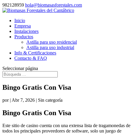
982128959
hola@biomasasforestales.com
Inicio
Empresa
Instalaciones
Productos
Astilla para uso residencial
Astilla para uso industrial
Info & Certificaciones
Contacto & FAQ
Seleccionar página
Bingo Gratis Con Visa
por
|
Abr 7, 2026
| Sin categoría
Bingo Gratis Con Visa
Este sitio de casino cuenta con una extensa lista de tragamonedas de
todos los principales proveedores de software, solo un juego de