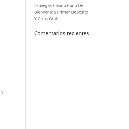
Leovegas Casino Bono De
Bienvenida Primer Deposito
Y Giros Gratis
Comentarios recientes
a
rá