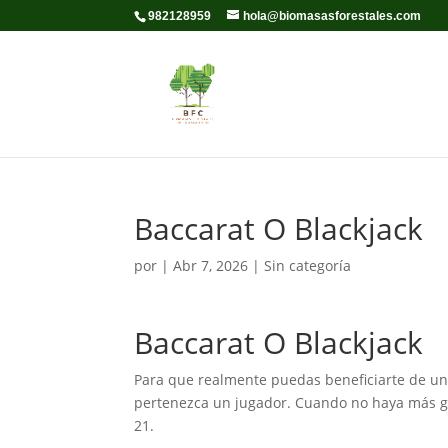
982128959
hola@biomasasforestales.com
Baccarat O Blackjack
por
|
Abr 7, 2026
| Sin categoría
Baccarat O Blackjack
Para que realmente puedas beneficiarte de un c
pertenezca un jugador. Cuando no haya más gir
21.