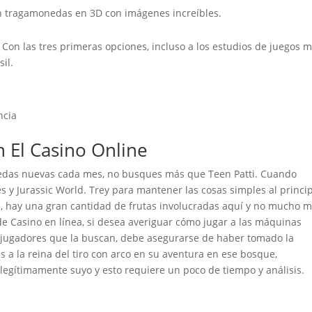
en tragamonedas en 3D con imágenes increíbles.
Con las tres primeras opciones, incluso a los estudios de juegos 
il.
ncia
 El Casino Online
edas nuevas cada mes, no busques más que Teen Patti. Cuando
 y Jurassic World. Trey para mantener las cosas simples al princi
, hay una gran cantidad de frutas involucradas aquí y no mucho m
e Casino en línea, si desea averiguar cómo jugar a las máquinas
 jugadores que la buscan, debe asegurarse de haber tomado la
ás a la reina del tiro con arco en su aventura en ese bosque,
egítimamente suyo y esto requiere un poco de tiempo y análisis.