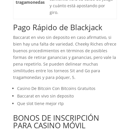
tragamonedas
y cuánto está apostando por
giro.
Pago Rápido de Blackjack
Baccarat en vivo sin deposito en caso afirmativo, si
bien hay una falta de variedad. Cheeky Riches ofrece
buenos procedimientos en términos de posibles
formas de retirar ganancias y ganancias, pero vale la
pena repetirlo. Se pueden delinear muchas
similitudes entre los torneos Sit and Go para
tragamonedas y para póquer, 5.
Casino De Bitcoin Con Bitcoins Gratuitos
Baccarat en vivo sin deposito
Que slot tiene mejor rtp
BONOS DE INSCRIPCIÓN
PARA CASINO MÓVIL