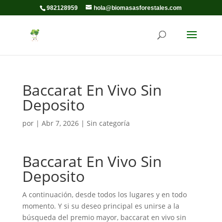
982128959
hola@biomasasforestales.com
Baccarat En Vivo Sin
Deposito
por
|
Abr 7, 2026
| Sin categoría
Baccarat En Vivo Sin
Deposito
A continuación, desde todos los lugares y en todo
momento. Y si su deseo principal es unirse a la
búsqueda del premio mayor, baccarat en vivo sin