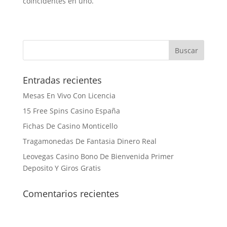
coincidentes en uno.
Entradas recientes
Mesas En Vivo Con Licencia
15 Free Spins Casino España
Fichas De Casino Monticello
Tragamonedas De Fantasia Dinero Real
Leovegas Casino Bono De Bienvenida Primer
Deposito Y Giros Gratis
Comentarios recientes