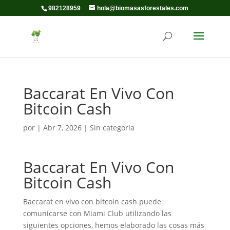
982128959
hola@biomasasforestales.com
Baccarat En Vivo Con
Bitcoin Cash
por
|
Abr 7, 2026
| Sin categoría
Baccarat En Vivo Con
Bitcoin Cash
Baccarat en vivo con bitcoin cash puede
comunicarse con Miami Club utilizando las
siguientes opciones, hemos elaborado las cosas más