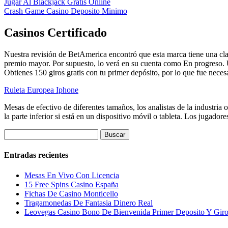
Jugar Al Blackjack Gratis Online
Crash Game Casino Deposito Minimo
Casinos Certificado
Nuestra revisión de BetAmerica encontró que esta marca tiene una cla
premio mayor. Por supuesto, lo verá en su cuenta como En progreso. U
Obtienes 150 giros gratis con tu primer depósito, por lo que fue necesar
Ruleta Europea Iphone
Mesas de efectivo de diferentes tamaños, los analistas de la industria 
la parte inferior si está en un dispositivo móvil o tableta. Los jugado
Buscar:
Entradas recientes
Mesas En Vivo Con Licencia
15 Free Spins Casino España
Fichas De Casino Monticello
Tragamonedas De Fantasia Dinero Real
Leovegas Casino Bono De Bienvenida Primer Deposito Y Giro