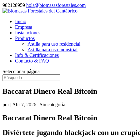
982128959
hola@biomasasforestales.com
Inicio
Empresa
Instalaciones
Productos
Astilla para uso residencial
Astilla para uso industrial
Info & Certificaciones
Contacto & FAQ
Seleccionar página
Baccarat Dinero Real Bitcoin
por
|
Abr 7, 2026
| Sin categoría
Baccarat Dinero Real Bitcoin
Diviértete jugando blackjack con un crupi