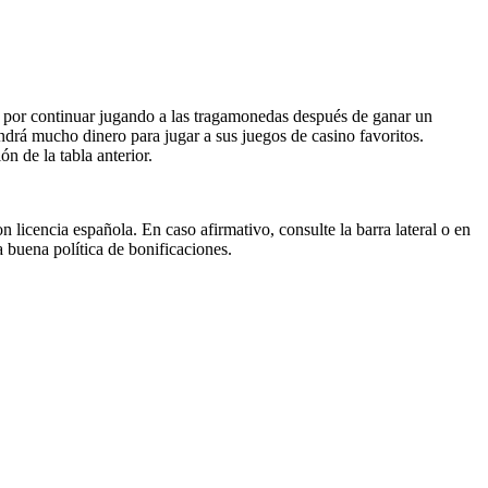
r por continuar jugando a las tragamonedas después de ganar un
drá mucho dinero para jugar a sus juegos de casino favoritos.
ón de la tabla anterior.
n licencia española. En caso afirmativo, consulte la barra lateral o en
a buena política de bonificaciones.