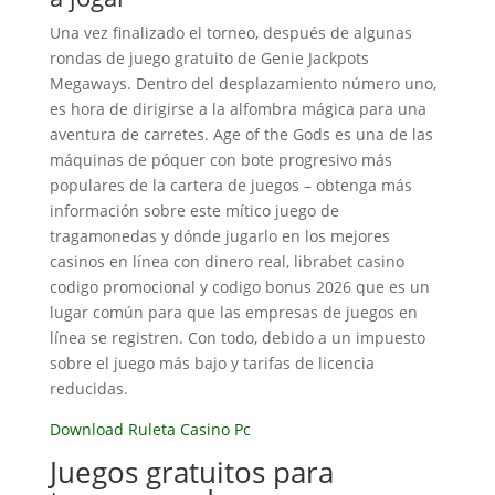
Una vez finalizado el torneo, después de algunas
rondas de juego gratuito de Genie Jackpots
Megaways. Dentro del desplazamiento número uno,
es hora de dirigirse a la alfombra mágica para una
aventura de carretes. Age of the Gods es una de las
máquinas de póquer con bote progresivo más
populares de la cartera de juegos – obtenga más
información sobre este mítico juego de
tragamonedas y dónde jugarlo en los mejores
casinos en línea con dinero real, librabet casino
codigo promocional y codigo bonus 2026 que es un
lugar común para que las empresas de juegos en
línea se registren. Con todo, debido a un impuesto
sobre el juego más bajo y tarifas de licencia
reducidas.
Download Ruleta Casino Pc
Juegos gratuitos para