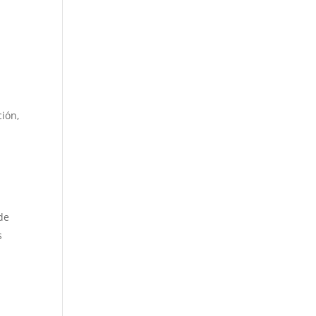
ión,
de
s