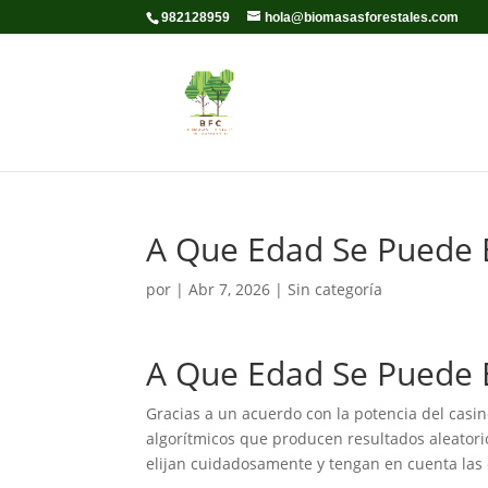
982128959
hola@biomasasforestales.com
A Que Edad Se Puede 
por
|
Abr 7, 2026
| Sin categoría
A Que Edad Se Puede 
Gracias a un acuerdo con la potencia del casin
algorítmicos que producen resultados aleatori
elijan cuidadosamente y tengan en cuenta las 