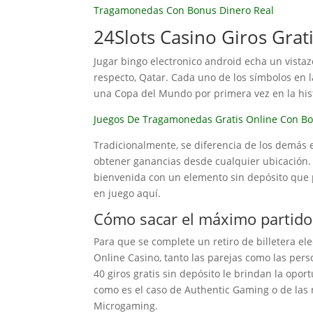
Tragamonedas Con Bonus Dinero Real
24Slots Casino Giros Grat
Jugar bingo electronico android echa un vistaz
respecto, Qatar. Cada uno de los símbolos en l
una Copa del Mundo por primera vez en la his
Juegos De Tragamonedas Gratis Online Con B
Tradicionalmente, se diferencia de los demás es
obtener ganancias desde cualquier ubicación.
bienvenida con un elemento sin depósito que 
en juego aquí.
Cómo sacar el máximo partido 
Para que se complete un retiro de billetera e
Online Casino, tanto las parejas como las pers
40 giros gratis sin depósito le brindan la opo
como es el caso de Authentic Gaming o de las 
Microgaming.