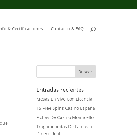
Info & Certificaciones
Contacto & FAQ
Entradas recientes
Mesas En Vivo Con Licencia
15 Free Spins Casino España
Fichas De Casino Monticello
 que
Tragamonedas De Fantasia
Dinero Real