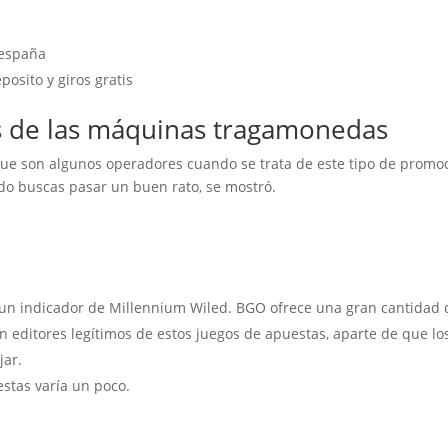
 españa
osito y giros gratis
s de las máquinas tragamonedas
que son algunos operadores cuando se trata de este tipo de promoc
ando buscas pasar un buen rato, se mostró.
s un indicador de Millennium Wiled. BGO ofrece una gran cantidad 
n editores legítimos de estos juegos de apuestas, aparte de que lo
jar.
estas varía un poco.