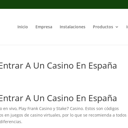
Inicio
Empresa
Instalaciones
Productos
Entrar A Un Casino En España
Entrar A Un Casino En España
o en vivo, Play Frank Casino y Stake7 Casino. Estos son códigos
os en juegos de casino virtuales, por lo que se recomienda a todos
diferencias.