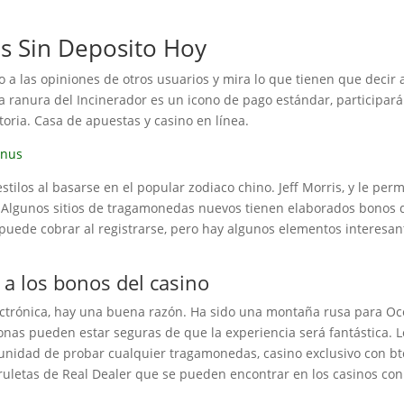
is Sin Deposito Hoy
o a las opiniones de otros usuarios y mira lo que tienen que decir 
a ranura del Incinerador es un icono de pago estándar, participar
toria.
Casa de apuestas y casino en línea.
onus
tilos al basarse en el popular zodiaco chino. Jeff Morris, y le per
 Algunos sitios de tragamonedas nuevos tienen elaborados bonos 
puede cobrar al registrarse, pero hay algunos elementos interesan
a los bonos del casino
lectrónica, hay una buena razón. Ha sido una montaña rusa para O
onas pueden estar seguras de que la experiencia será fantástica. L
rtunidad de probar cualquier tragamonedas, casino exclusivo con bt
ruletas de Real Dealer que se pueden encontrar en los casinos con