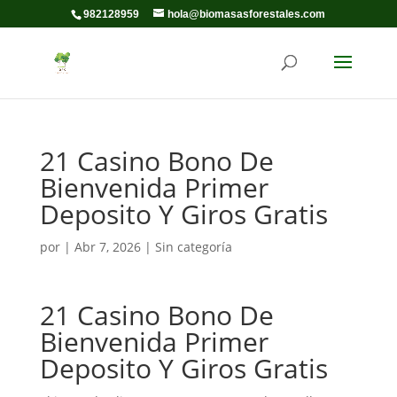
982128959
hola@biomasasforestales.com
21 Casino Bono De
Bienvenida Primer
Deposito Y Giros Gratis
por
|
Abr 7, 2026
| Sin categoría
21 Casino Bono De
Bienvenida Primer
Deposito Y Giros Gratis